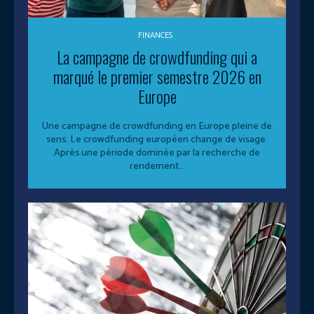
FINANCES
La campagne de crowdfunding qui a
marqué le premier semestre 2026 en
Europe
Une campagne de crowdfunding en Europe pleine de
sens. Le crowdfunding européen change de visage.
Après une période dominée par la recherche de
rendement...