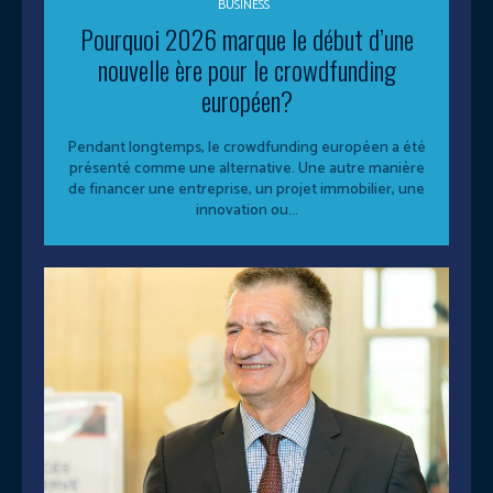
BUSINESS
Pourquoi 2026 marque le début d’une
nouvelle ère pour le crowdfunding
européen?
Pendant longtemps, le crowdfunding européen a été
présenté comme une alternative. Une autre manière
de financer une entreprise, un projet immobilier, une
innovation ou...