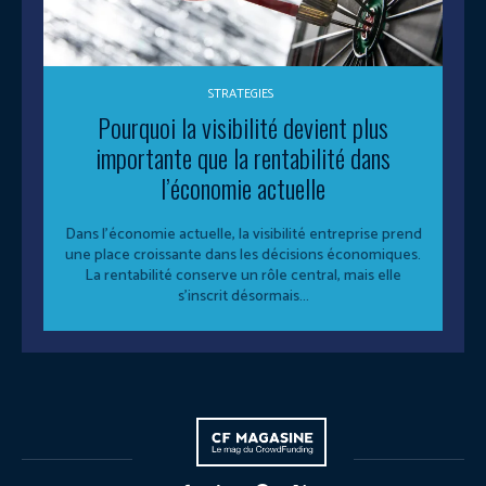
STRATEGIES
Pourquoi la visibilité devient plus
importante que la rentabilité dans
l’économie actuelle
Dans l’économie actuelle, la visibilité entreprise prend
une place croissante dans les décisions économiques.
La rentabilité conserve un rôle central, mais elle
s’inscrit désormais...