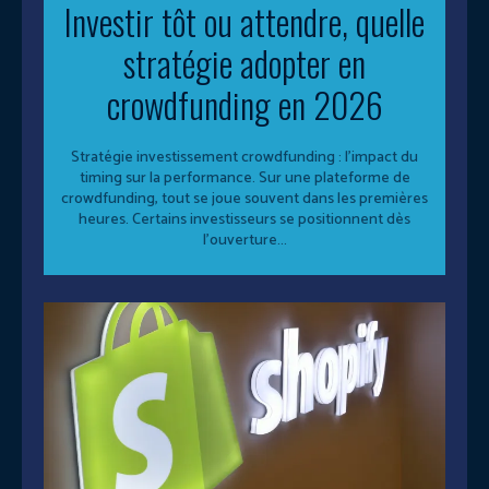
Investir tôt ou attendre, quelle
stratégie adopter en
crowdfunding en 2026
Stratégie investissement crowdfunding : l’impact du
timing sur la performance. Sur une plateforme de
crowdfunding, tout se joue souvent dans les premières
heures. Certains investisseurs se positionnent dès
l’ouverture...