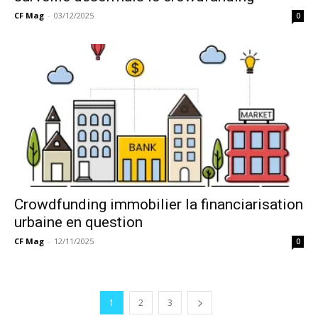
CF Mag
-
03/12/2025
0
Crowdfunding immobilier la financiarisation
urbaine en question
CF Mag
-
12/11/2025
0
1
2
3