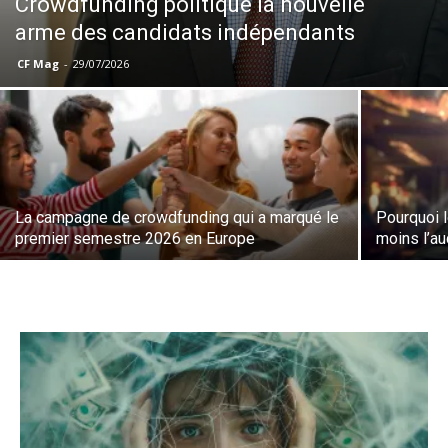
Crowdfunding politique la nouvelle
arme des candidats indépendants
CF Mag
-
29/07/2026
La campagne de crowdfunding qui a marqué le
Pourquoi l
premier semestre 2026 en Europe
moins l’a