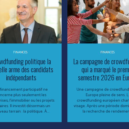
FINANCES
FINANCES
wdfunding politique la
La campagne de crowdf
elle arme des candidats
qui a marqué le prem
indépendants
semestre 2026 en Eu
financement participatif ne
Une campagne de crowdfund
ncerne plus seulement les
Europe pleine de sens. 
ises, l’immobilier ou les projets
crowdfunding européen cha
aires. Il investit désormais un
visage. Après une période dom
eau terrain : la politique. À...
la recherche de rendement