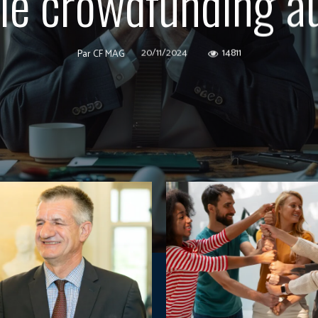
 le crowdfunding au
20/11/2024
14811
Par
CF MAG