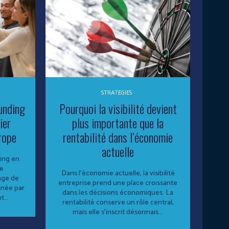
STRATEGIES
unding
Pourquoi la visibilité devient
ier
plus importante que la
rope
rentabilité dans l’économie
actuelle
ing en
Le
Dans l’économie actuelle, la visibilité
nge de
entreprise prend une place croissante
inée par
dans les décisions économiques. La
...
rentabilité conserve un rôle central,
mais elle s’inscrit désormais...