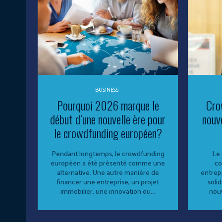
BUSINESS
Pourquoi 2026 marque le
Cro
début d’une nouvelle ère pour
nouv
le crowdfunding européen?
Pendant longtemps, le crowdfunding
Le 
européen a été présenté comme une
co
alternative. Une autre manière de
entrepr
financer une entreprise, un projet
solid
immobilier, une innovation ou...
nouv