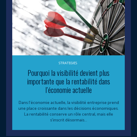
STRATEGIES
Pourquoi la visibilité devient plus
importante que la rentabilité dans
l’économie actuelle
Dans l’économie actuelle, la visibilité entreprise prend
une place croissante dans les décisions économiques.
La rentabilité conserve un rôle central, mais elle
s’inscrit désormais...