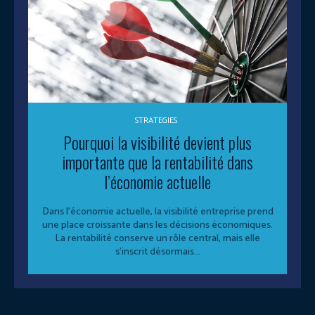
STRATEGIES
Pourquoi la visibilité devient plus
importante que la rentabilité dans
l’économie actuelle
Dans l’économie actuelle, la visibilité entreprise prend
une place croissante dans les décisions économiques.
La rentabilité conserve un rôle central, mais elle
s’inscrit désormais...