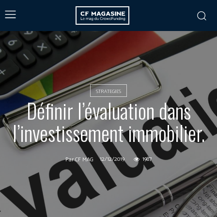
STRATEGIES
Définir l’évaluation dans
l’investissement immobilier.
12/12/2019
1987
Par
CF MAG