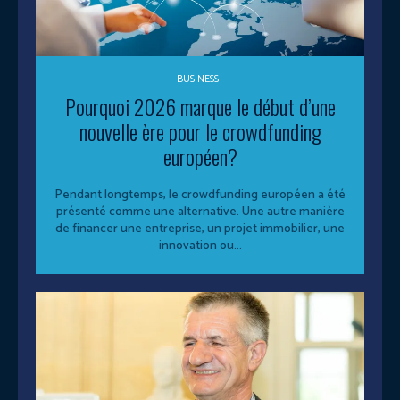
BUSINESS
Pourquoi 2026 marque le début d’une
nouvelle ère pour le crowdfunding
européen?
Pendant longtemps, le crowdfunding européen a été
présenté comme une alternative. Une autre manière
de financer une entreprise, un projet immobilier, une
innovation ou...