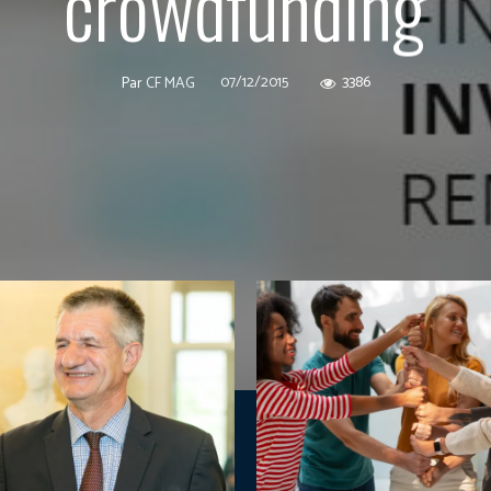
crowdfunding
07/12/2015
3386
Par
CF MAG