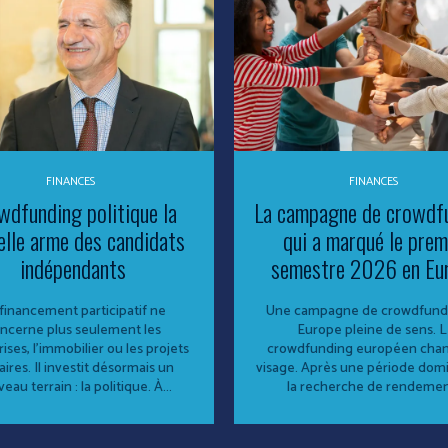
FINANCES
FINANCES
wdfunding politique la
La campagne de crowdf
elle arme des candidats
qui a marqué le prem
indépendants
semestre 2026 en Eu
financement participatif ne
Une campagne de crowdfund
ncerne plus seulement les
Europe pleine de sens. 
ises, l’immobilier ou les projets
crowdfunding européen cha
aires. Il investit désormais un
visage. Après une période dom
eau terrain : la politique. À...
la recherche de rendement