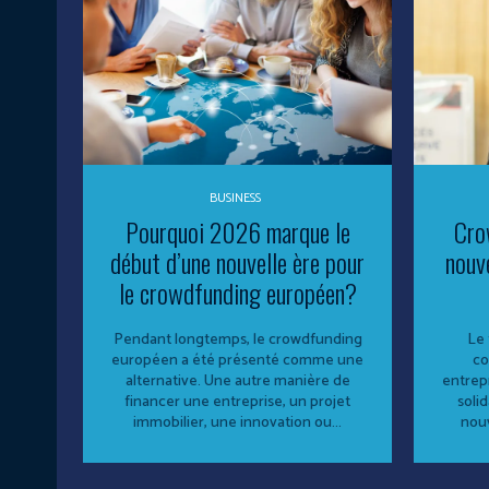
BUSINESS
Pourquoi 2026 marque le
Cro
début d’une nouvelle ère pour
nouv
le crowdfunding européen?
Pendant longtemps, le crowdfunding
Le 
européen a été présenté comme une
co
alternative. Une autre manière de
entrepr
financer une entreprise, un projet
solid
immobilier, une innovation ou...
nouv