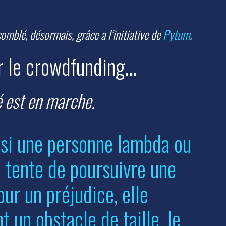
comblé, désormais, grâce a l’initiative de
Pytum
.
r le crowdfunding…
é est en marche.
 si une personne lambda ou
e tente de poursuivre une
ur un préjudice, elle
 un obstacle de taille, le