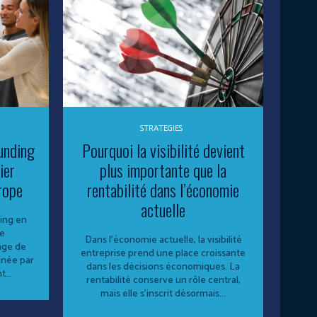
STRATEGIES
unding
Pourquoi la visibilité devient
ier
plus importante que la
rope
rentabilité dans l’économie
actuelle
ing en
Le
Dans l’économie actuelle, la visibilité
nge de
entreprise prend une place croissante
inée par
dans les décisions économiques. La
...
rentabilité conserve un rôle central,
mais elle s’inscrit désormais...