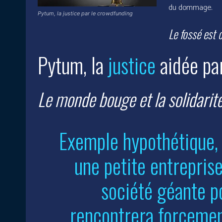
du dommage.
Pytum, la justice par le crowdfunding
Le fossé est 
Pytum, la
justice
aidée pa
Le monde bouge et la solidarit
Exemple hypothétique,
une petite entrepris
société géante po
rencontrera forcement