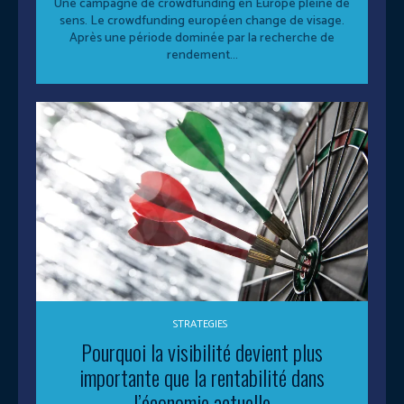
Une campagne de crowdfunding en Europe pleine de
sens. Le crowdfunding européen change de visage.
Après une période dominée par la recherche de
rendement...
STRATEGIES
Pourquoi la visibilité devient plus
importante que la rentabilité dans
l’économie actuelle