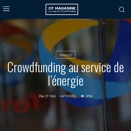
FINANCES
Crowdfunding au service de
l’énergie
04/11/2015
3774
Par
CF MAG