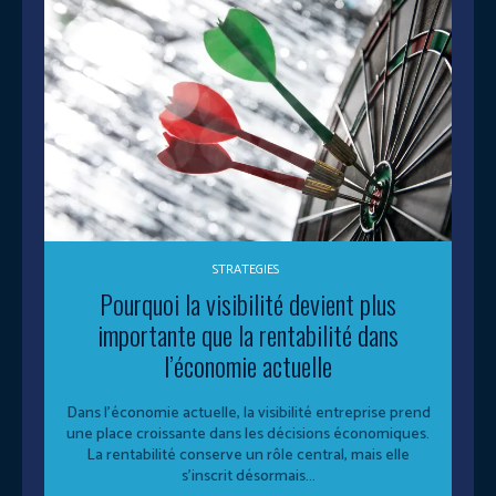
STRATEGIES
Pourquoi la visibilité devient plus
importante que la rentabilité dans
l’économie actuelle
Dans l’économie actuelle, la visibilité entreprise prend
une place croissante dans les décisions économiques.
La rentabilité conserve un rôle central, mais elle
s’inscrit désormais...