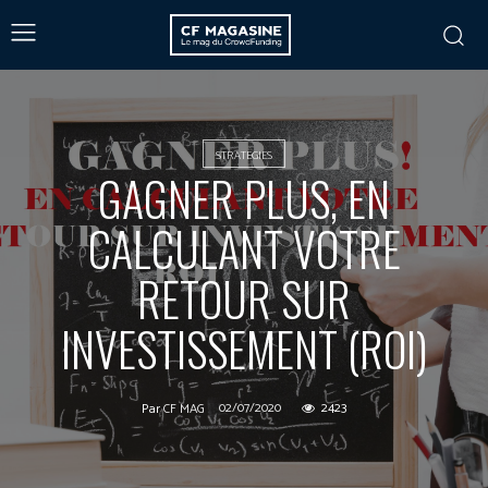
STRATEGIES
GAGNER PLUS, EN
CALCULANT VOTRE
RETOUR SUR
INVESTISSEMENT (ROI)
02/07/2020
2423
Par
CF MAG