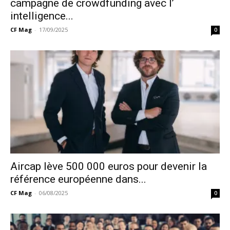
campagne de crowdfunding avec l’
intelligence...
CF Mag
-
17/09/2025
0
Aircap lève 500 000 euros pour devenir la
référence européenne dans...
CF Mag
-
06/08/2025
0