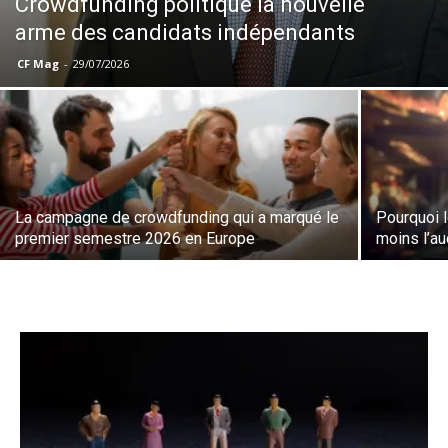
Crowdfunding politique la nouvelle
arme des candidats indépendants
CF Mag
-
29/07/2026
La campagne de crowdfunding qui a marqué le
Pourquoi l
premier semestre 2026 en Europe
moins l’a