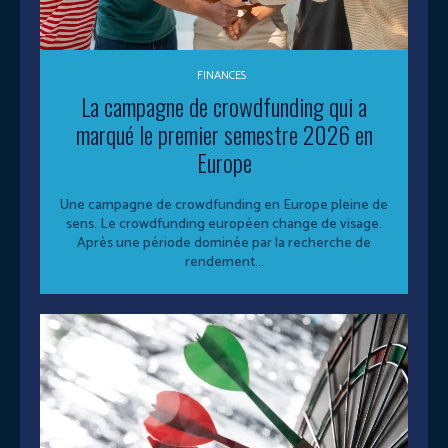
FINANCES
La campagne de crowdfunding qui a
marqué le premier semestre 2026 en
Europe
Une campagne de crowdfunding en Europe pleine de
sens. Le crowdfunding européen change de visage.
Après une période dominée par la recherche de
rendement...