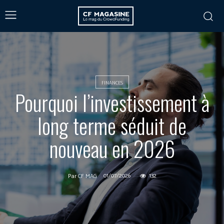
FINANCES
Pourquoi l’investissement à
long terme séduit de
nouveau en 2026
01/07/2026
132
Par
CF MAG