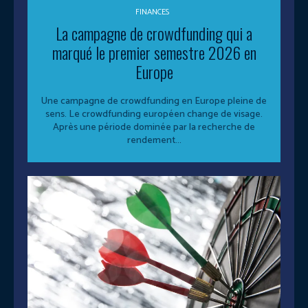
FINANCES
La campagne de crowdfunding qui a
marqué le premier semestre 2026 en
Europe
Une campagne de crowdfunding en Europe pleine de
sens. Le crowdfunding européen change de visage.
Après une période dominée par la recherche de
rendement...