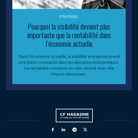
STRATEGIES
Pourquoi la visibilité devient plus
importante que la rentabilité dans
l’économie actuelle
Dans l’économie actuelle, la visibilité entreprise prend
une place croissante dans les décisions économiques.
La rentabilité conserve un rôle central, mais elle
s’inscrit désormais...