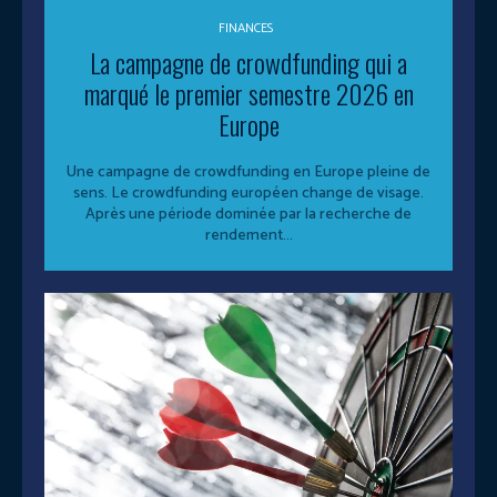
FINANCES
La campagne de crowdfunding qui a
marqué le premier semestre 2026 en
Europe
Une campagne de crowdfunding en Europe pleine de
sens. Le crowdfunding européen change de visage.
Après une période dominée par la recherche de
rendement...