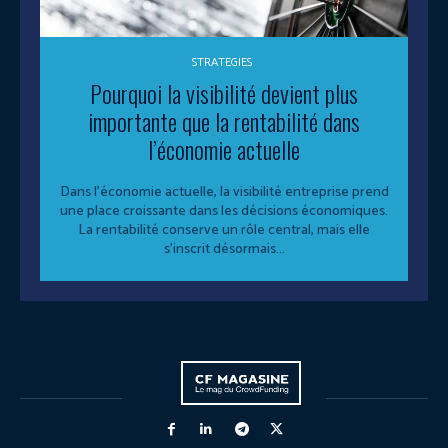
STRATEGIES
Pourquoi la visibilité devient plus
importante que la rentabilité dans
l’économie actuelle
Dans l’économie actuelle, la visibilité entreprise prend
une place croissante dans les décisions économiques.
La rentabilité conserve un rôle central, mais elle
s’inscrit désormais...