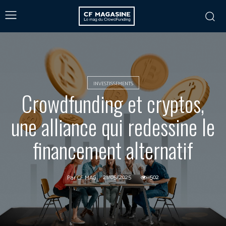
INVESTISSEMENTS
Crowdfunding et cryptos,
une alliance qui redessine le
financement alternatif
21/05/2025
502
Par
CF MAG