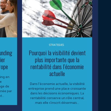
STRATEGIES
unding
Pourquoi la visibilité devient
ier
plus importante que la
rope
rentabilité dans l’économie
actuelle
ing en
Le
Dans l’économie actuelle, la visibilité
nge de
entreprise prend une place croissante
inée par
dans les décisions économiques. La
...
rentabilité conserve un rôle central,
mais elle s’inscrit désormais...