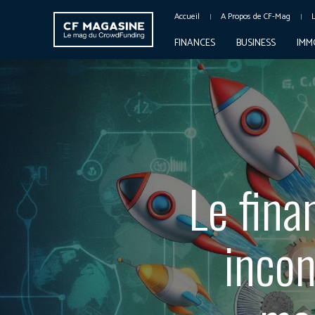
Accueil
A Propos de CF-Mag
FINANCES
BUSINESS
IMM
Le fina
incon