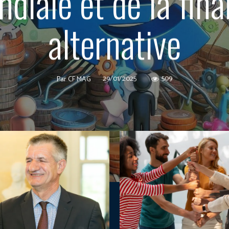
diale et de la fin
alternative
29/01/2025
509
Par
CF MAG