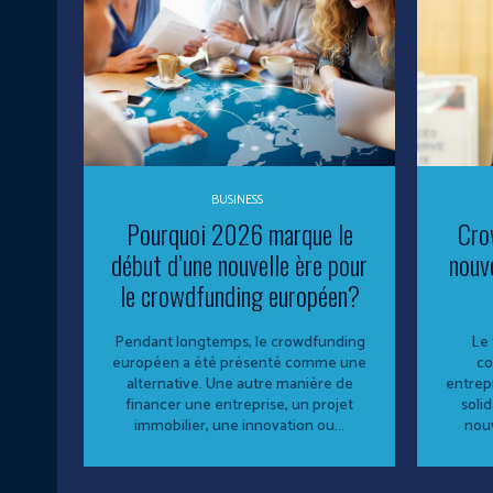
BUSINESS
Pourquoi 2026 marque le
Cro
début d’une nouvelle ère pour
nouv
le crowdfunding européen?
Pendant longtemps, le crowdfunding
Le 
européen a été présenté comme une
co
alternative. Une autre manière de
entrepr
financer une entreprise, un projet
solid
immobilier, une innovation ou...
nouv