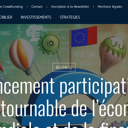
Le Crowdfunding
Contact
Inscription à la Newsletter
Mentions légales
OBILIER
INVESTISSEMENTS
STRATEGIES
BUSINESS
ncement participatif
tournable de l’éc