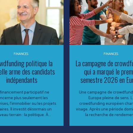
FINANCES
FINANCES
wdfunding politique la
La campagne de crowdf
elle arme des candidats
qui a marqué le prem
indépendants
semestre 2026 en Eu
financement participatif ne
Une campagne de crowdfund
ncerne plus seulement les
Europe pleine de sens. 
ises, l’immobilier ou les projets
crowdfunding européen cha
aires. Il investit désormais un
visage. Après une période dom
eau terrain : la politique. À...
la recherche de rendement