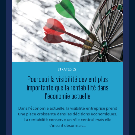
STRATEGIES
Pourquoi la visibilité devient plus
importante que la rentabilité dans
l’économie actuelle
Dans l’économie actuelle, la visibilité entreprise prend
une place croissante dans les décisions économiques.
La rentabilité conserve un rôle central, mais elle
s’inscrit désormais...