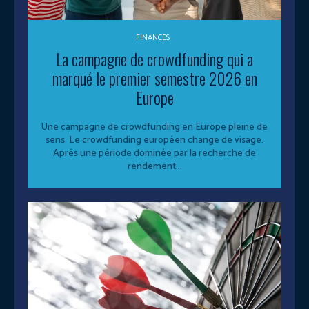
FINANCES
La campagne de crowdfunding qui a
marqué le premier semestre 2026 en
Europe
Une campagne de crowdfunding en Europe pleine de
sens. Le crowdfunding européen change de visage.
Après une période dominée par la recherche de
rendement...