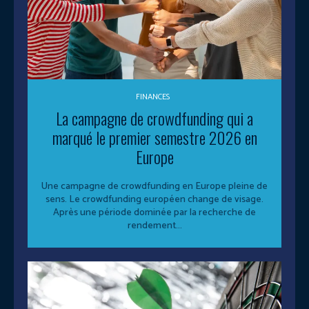
FINANCES
La campagne de crowdfunding qui a
marqué le premier semestre 2026 en
Europe
Une campagne de crowdfunding en Europe pleine de
sens. Le crowdfunding européen change de visage.
Après une période dominée par la recherche de
rendement...