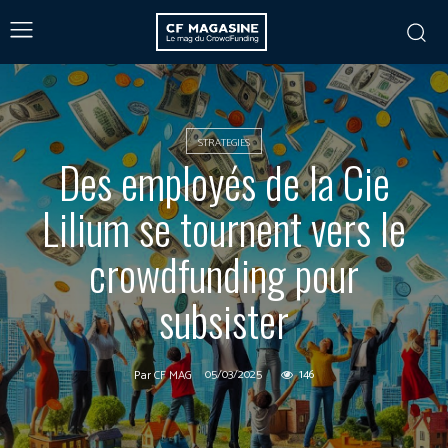
STRATEGIES
Des employés de la Cie
Lilium se tournent vers le
crowdfunding pour
subsister
05/03/2025
146
Par
CF MAG