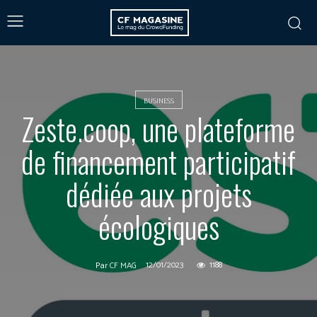
BUSINESS
Zeste.coop, une plateforme
de financement participatif
dédiée aux projets
écologiques
12/01/2023
1188
Par
CF MAG