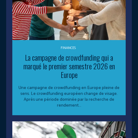
FINANCES
La campagne de crowdfunding qui a
marqué le premier semestre 2026 en
Europe
Une campagne de crowdfunding en Europe pleine de
sens. Le crowdfunding européen change de visage.
Après une période dominée par la recherche de
rendement...