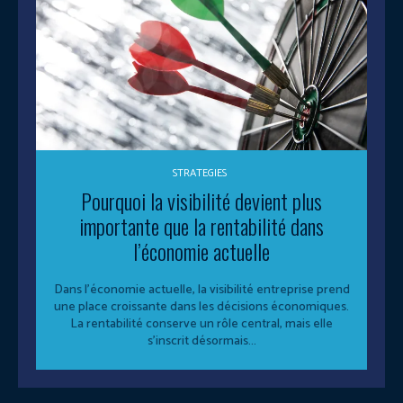
STRATEGIES
Pourquoi la visibilité devient plus
importante que la rentabilité dans
l’économie actuelle
Dans l’économie actuelle, la visibilité entreprise prend
une place croissante dans les décisions économiques.
La rentabilité conserve un rôle central, mais elle
s’inscrit désormais...