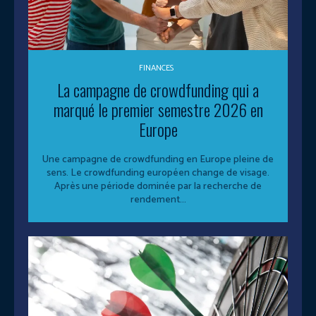
FINANCES
La campagne de crowdfunding qui a
marqué le premier semestre 2026 en
Europe
Une campagne de crowdfunding en Europe pleine de
sens. Le crowdfunding européen change de visage.
Après une période dominée par la recherche de
rendement...