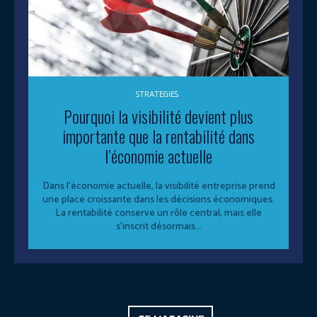
STRATEGIES
Pourquoi la visibilité devient plus
importante que la rentabilité dans
l’économie actuelle
Dans l’économie actuelle, la visibilité entreprise prend
une place croissante dans les décisions économiques.
La rentabilité conserve un rôle central, mais elle
s’inscrit désormais...