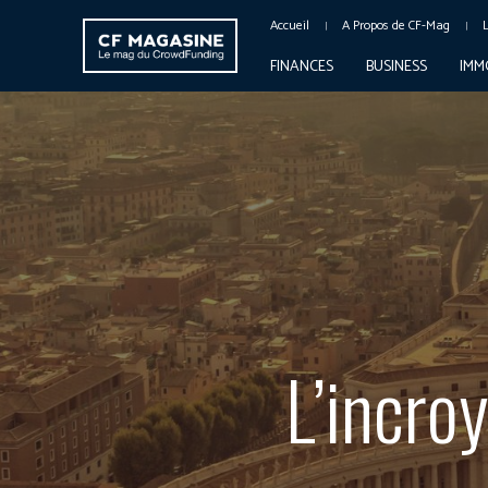
Accueil
A Propos de CF-Mag
FINANCES
BUSINESS
IMM
L’incro