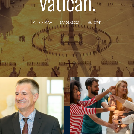
Vatican.
25/02/2021
2741
Par
CF MAG