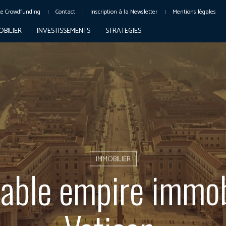
Le Crowdfunding
Contact
Inscription à la Newsletter
Mentions légales
OBILIER
INVESTISSEMENTS
STRATEGIES
IMMOBILIER
yable empire immob