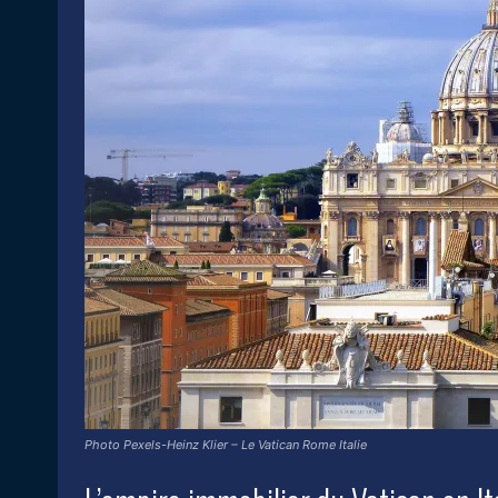
Photo Pexels-Heinz Klier – Le Vatican Rome Italie