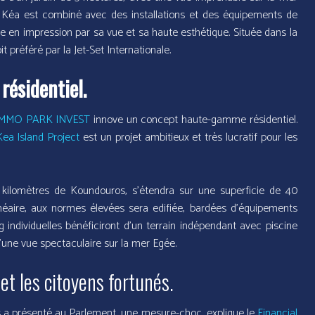
 de Kéa est combiné avec des installations et des équipements de
gne en impression par sa vue et sa haute esthétique. Située dans la
t préféré par la Jet-Set Internationale.
résidentiel.
IMMO PARK INVEST
innove un concept haute-gamme résidentiel.
ea Island Project
est un projet ambitieux et très lucratif pour les
 kilomètres de Koundouros, s’étendra sur une superficie de 40
néaire, aux normes élevées sera edifiée, bardées d’équipements
ng individuelles bénéficiront d’un terrain indépendant avec piscine
’une vue spectaculaire sur la mer Egée.
 et les citoyens fortunés.
s a présenté au Parlement, une mesure-choc, explique le
Financial