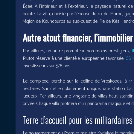
Égée. À l’intérieur et à l’extérieur, le paysage naturel
pointe. La villa, choisie par l’épouse du roi du Maroc, ga
région de Koundouros au sud-ouest de l’île de Kéa, l’endroi
Autre atout financier, l’immobilier 
Par ailleurs, un autre promoteur, non moins prestigieux,
Plutot réservé à une clientèle européenne favorisée.
CS K
investisseurs sur 5/8 ans.
Le complexe, perché sur la colline de Vroskopos, à 14
hectares. Sur cet emplacement unique, une station bal
luxueux. Par ailleurs, une vingtaine de villas haut standi
privée. Chaque villa profitera d’un panorama magique et d
Terre d’accueil pour les milliardaires
Le gouvernement du Premier ministre Kyriakos Mitsotaki