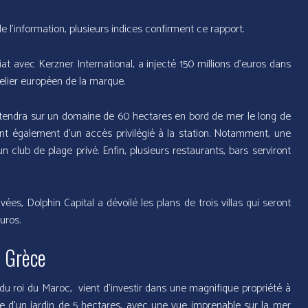
e l’information, plusieurs indices confirment ce rapport.
iat avec Kerzner International, a injecté 150 millions d’euros dans
ier européen de la marque.
endra sur un domaine de 60 hectares en bord de mer le long de
eront également d’un accès privilégié à la station. Notamment, une
lub de plage privé. Enfin, plusieurs restaurants, bars serviront
s, Dolphin Capital a dévoilé les plans de trois villas qui seront
uros.
a Grèce
du roi du Maroc, vient d’investir dans une magnifique propriété à
rée d’un jardin de 5 hectares, avec une vue imprenable sur la mer