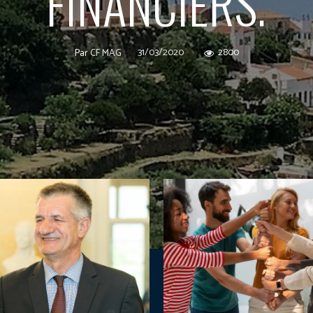
FINANCIERS.
31/03/2020
2800
Par
CF MAG