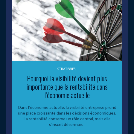
STRATEGIES
Pourquoi la visibilité devient plus
importante que la rentabilité dans
l’économie actuelle
Dans l’économie actuelle, la visibilité entreprise prend
une place croissante dans les décisions économiques.
La rentabilité conserve un rôle central, mais elle
s’inscrit désormais...