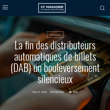
FINANCES
La fin des distributeurs
automatiques de billets
(DAB) un bouleversement
silencieux
09/04/2025
504
Par
CF MAG