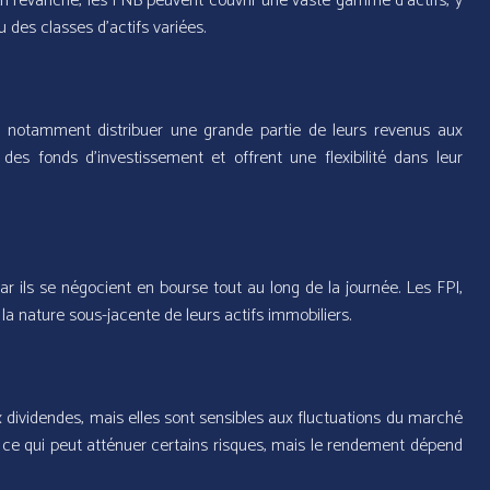
En revanche, les FNB peuvent couvrir une vaste gamme d’actifs, y
u des classes d’actifs variées.
s, notamment distribuer une grande partie de leurs revenus aux
des fonds d’investissement et offrent une flexibilité dans leur
r ils se négocient en bourse tout au long de la journée. Les FPI,
la nature sous-jacente de leurs actifs immobiliers.
dividendes, mais elles sont sensibles aux fluctuations du marché
e, ce qui peut atténuer certains risques, mais le rendement dépend