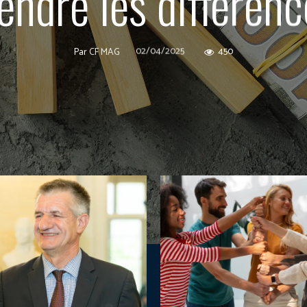
ndre les différenc
02/04/2025
450
Par
CF MAG