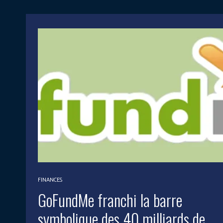
FINANCES
GoFundMe franchi la barre
symbolique des 40 milliards de