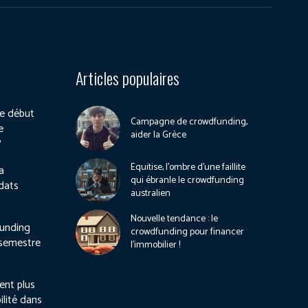
Articles populaires
e début
Campagne de crowdfunding,
e
aider la Grèce
?
Equitise, l’ombre d’une faillite
a
qui ébranle le crowdfunding
dats
australien
Nouvelle tendance : le
unding
crowdfunding pour financer
 semestre
l’immobilier !
ient plus
ilité dans