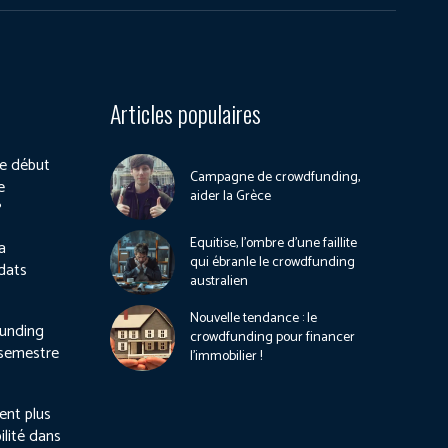
Articles populaires
e début
Campagne de crowdfunding,
e
aider la Grèce
?
Equitise, l’ombre d’une faillite
a
qui ébranle le crowdfunding
dats
australien
Nouvelle tendance : le
unding
crowdfunding pour financer
 semestre
l’immobilier !
ient plus
ilité dans