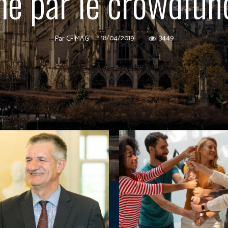
e par le crowdfun
18/04/2019
3449
Par
CF MAG