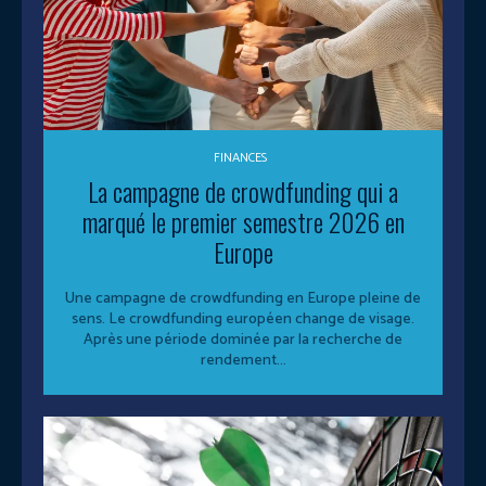
FINANCES
La campagne de crowdfunding qui a
marqué le premier semestre 2026 en
Europe
Une campagne de crowdfunding en Europe pleine de
sens. Le crowdfunding européen change de visage.
Après une période dominée par la recherche de
rendement...