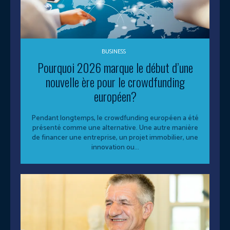
BUSINESS
Pourquoi 2026 marque le début d’une
nouvelle ère pour le crowdfunding
européen?
Pendant longtemps, le crowdfunding européen a été
présenté comme une alternative. Une autre manière
de financer une entreprise, un projet immobilier, une
innovation ou...