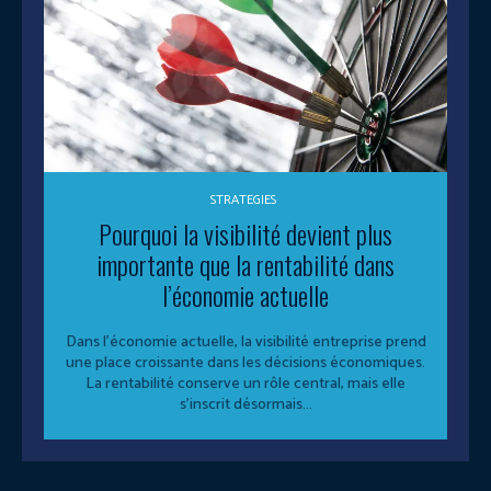
STRATEGIES
Pourquoi la visibilité devient plus
importante que la rentabilité dans
l’économie actuelle
Dans l’économie actuelle, la visibilité entreprise prend
une place croissante dans les décisions économiques.
La rentabilité conserve un rôle central, mais elle
s’inscrit désormais...