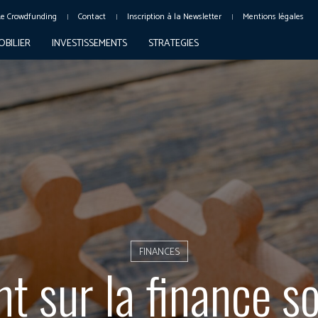
Le Crowdfunding
Contact
Inscription à la Newsletter
Mentions légales
OBILIER
INVESTISSEMENTS
STRATEGIES
FINANCES
nt sur la finance so