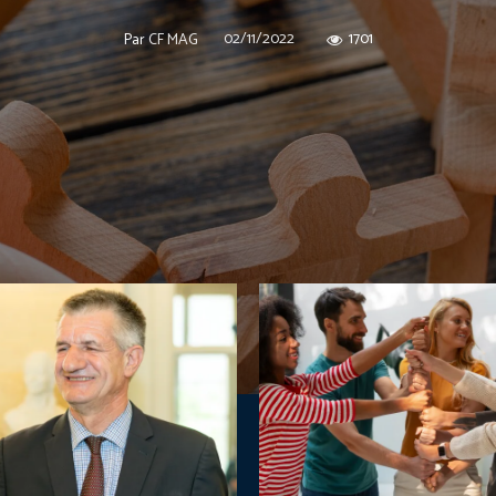
02/11/2022
1701
Par
CF MAG