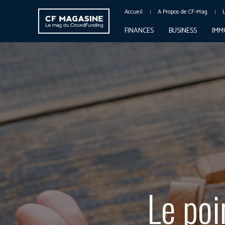
Accueil
A Propos de CF-Mag
FINANCES
BUSINESS
IMM
Le poi