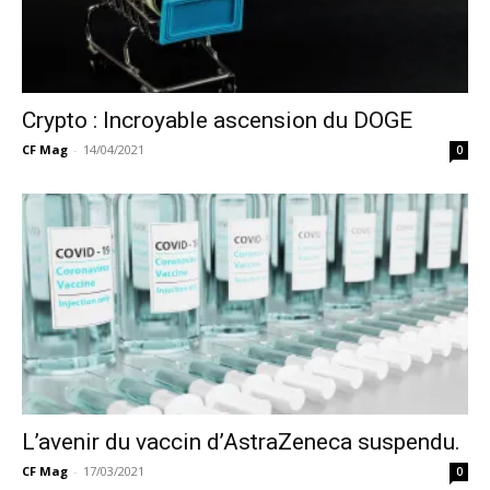
Crypto : Incroyable ascension du DOGE
CF Mag
-
14/04/2021
0
L’avenir du vaccin d’AstraZeneca suspendu.
CF Mag
-
17/03/2021
0