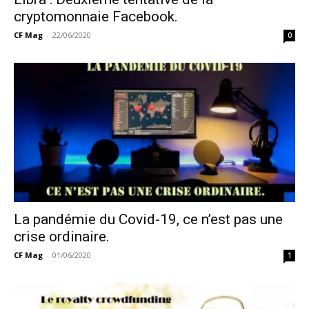
cryptomonnaie Facebook.
CF Mag
-
22/06/2020
0
La pandémie du Covid-19, ce n’est pas une
crise ordinaire.
CF Mag
-
01/06/2020
1