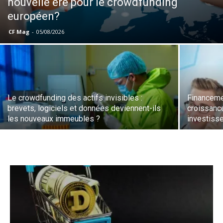
nouvelle ère pour le crowdfunding
européen?
CF Mag
-
05/08/2026
Le crowdfunding des actifs invisibles :
Financemen
brevets, logiciels et données deviennent-ils
croissance
les nouveaux immeubles ?
investiss