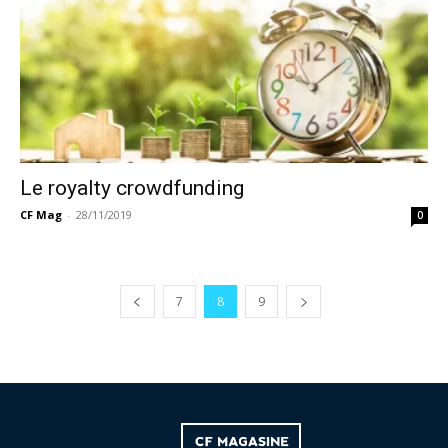
Le royalty crowdfunding
CF Mag
-
28/11/2019
0
7
8
9