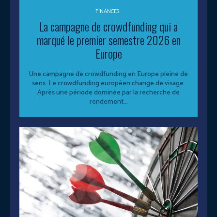
FINANCES
La campagne de crowdfunding qui a
marqué le premier semestre 2026 en
Europe
Une campagne de crowdfunding en Europe pleine de
sens. Le crowdfunding européen change de visage.
Après une période dominée par la recherche de
rendement...