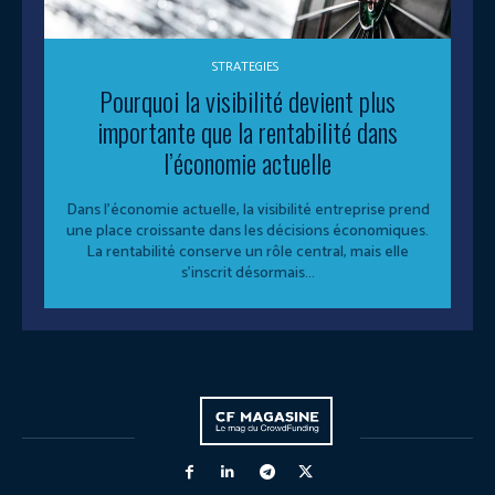
STRATEGIES
Pourquoi la visibilité devient plus
importante que la rentabilité dans
l’économie actuelle
Dans l’économie actuelle, la visibilité entreprise prend
une place croissante dans les décisions économiques.
La rentabilité conserve un rôle central, mais elle
s’inscrit désormais...