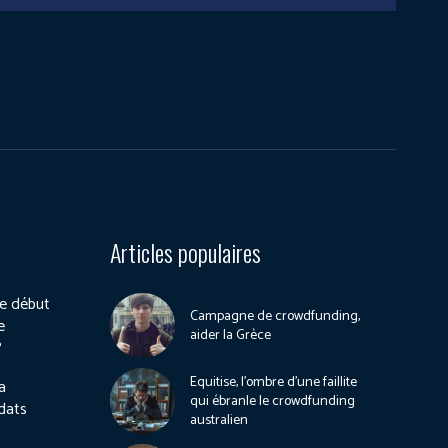
Articles populaires
e début
Campagne de crowdfunding,
e
aider la Grèce
?
Equitise, l’ombre d’une faillite
a
qui ébranle le crowdfunding
dats
australien