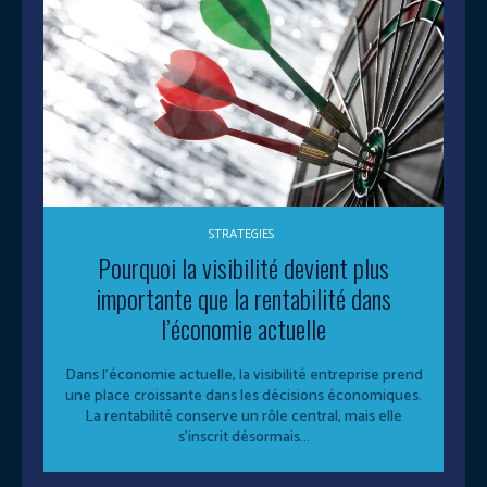
STRATEGIES
Pourquoi la visibilité devient plus
importante que la rentabilité dans
l’économie actuelle
Dans l’économie actuelle, la visibilité entreprise prend
une place croissante dans les décisions économiques.
La rentabilité conserve un rôle central, mais elle
s’inscrit désormais...