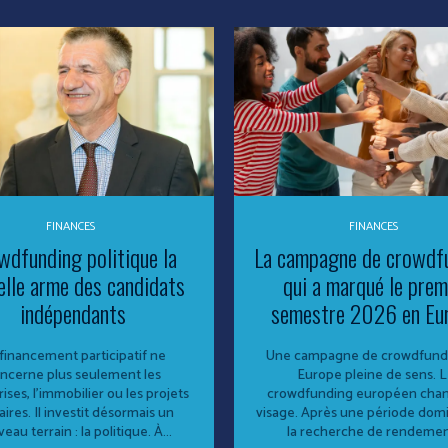
FINANCES
FINANCES
wdfunding politique la
La campagne de crowdf
elle arme des candidats
qui a marqué le prem
indépendants
semestre 2026 en Eu
financement participatif ne
Une campagne de crowdfund
ncerne plus seulement les
Europe pleine de sens. 
ises, l’immobilier ou les projets
crowdfunding européen cha
aires. Il investit désormais un
visage. Après une période dom
eau terrain : la politique. À...
la recherche de rendement