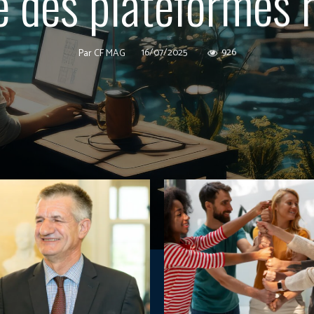
e des plateformes 
16/07/2025
926
Par
CF MAG