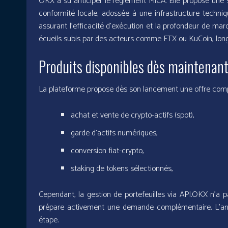
OKX a su anticiper le règlement MiCA. Elle propose une st
conformité locale, adossée à une infrastructure techniq
assurant l’efficacité d’exécution et la profondeur de marc
écueils subis par des acteurs comme FTX ou KuCoin, lon
Produits disponibles dès maintenan
La plateforme propose dès son lancement une offre comp
achat et vente de crypto-actifs (spot),
garde d’actifs numériques,
conversion fiat-crypto,
staking de tokens sélectionnés,
Cependant, la gestion de portefeuilles via API.OKX n’a pa
prépare activement une demande complémentaire. L’ar
étape.