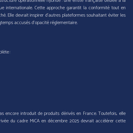
ructure opérationnelle hybride : une entité française dédiée à la
ue internationale. Cette approche garantit la conformité tout en
hé. Elle devrait inspirer d’autres plateformes souhaitant éviter les
gtemps accusés d’opacité réglementaire.
t
lète :
s encore introduit de produits dérivés en France. Toutefois, elle
rivée du cadre MiCA en décembre 2025 devrait accélérer cette