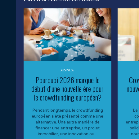
BUSINESS
Pourquoi 2026 marque le
Cro
début d’une nouvelle ère pour
nouv
le crowdfunding européen?
Pendant longtemps, le crowdfunding
Le 
européen a été présenté comme une
co
alternative. Une autre manière de
entrepr
financer une entreprise, un projet
solid
immobilier, une innovation ou...
nouv