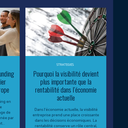
STRATEGIES
unding
Pourquoi la visibilité devient
ier
plus importante que la
rope
rentabilité dans l’économie
actuelle
ing en
Le
Dans l’économie actuelle, la visibilité
nge de
entreprise prend une place croissante
inée par
dans les décisions économiques. La
...
rentabilité conserve un rôle central,