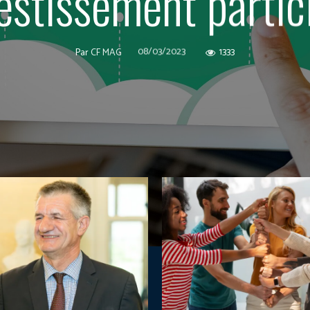
estissement partic
08/03/2023
1333
Par
CF MAG