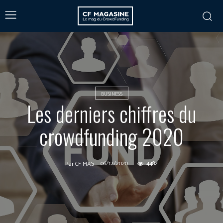
BUSINESS
Les derniers chiffres du
crowdfunding 2020
06/12/2020
4482
Par
CF MAG