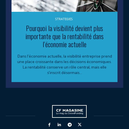
STRATEGIES
Pourquoi la visibilité devient plus
importante que la rentabilité dans
l’économie actuelle
Dans l’économie actuelle, la visibilité entreprise prend
une place croissante dans les décisions économiques.
La rentabilité conserve un rôle central, mais elle
s’inscrit désormais...