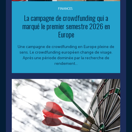
FINANCES
La campagne de crowdfunding qui a
marqué le premier semestre 2026 en
Europe
Une campagne de crowdfunding en Europe pleine de
sens. Le crowdfunding européen change de visage.
Après une période dominée par la recherche de
rendement...