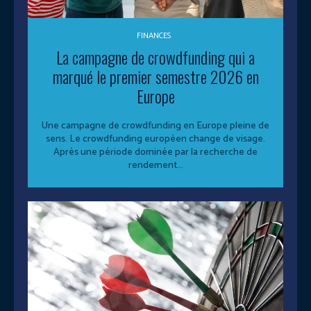
FINANCES
La campagne de crowdfunding qui a
marqué le premier semestre 2026 en
Europe
Une campagne de crowdfunding en Europe pleine de
sens. Le crowdfunding européen change de visage.
Après une période dominée par la recherche de
rendement...