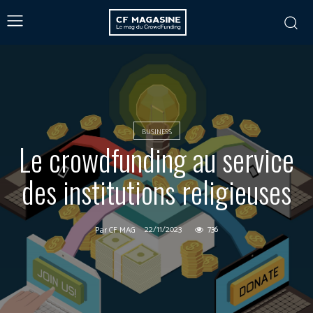
BUSINESS
Le crowdfunding au service
des institutions religieuses
22/11/2023
736
Par
CF MAG