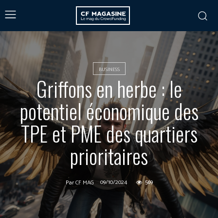
BUSINESS
Griffons en herbe : le
potentiel économique des
TPE et PME des quartiers
prioritaires
09/10/2024
569
Par
CF MAG