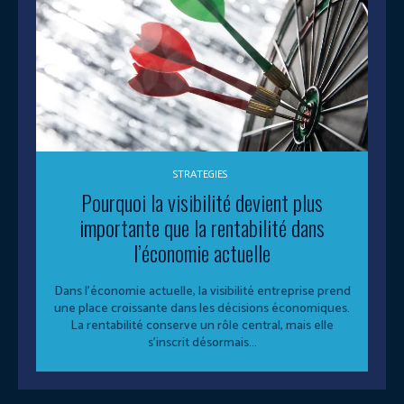
STRATEGIES
Pourquoi la visibilité devient plus
importante que la rentabilité dans
l’économie actuelle
Dans l’économie actuelle, la visibilité entreprise prend
une place croissante dans les décisions économiques.
La rentabilité conserve un rôle central, mais elle
s’inscrit désormais...