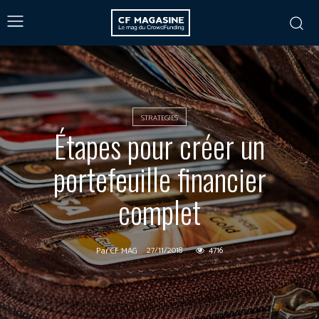
STRATEGIES
Étapes pour créer un
portefeuille financier
complet
27/11/2018
4716
Par
CF MAG