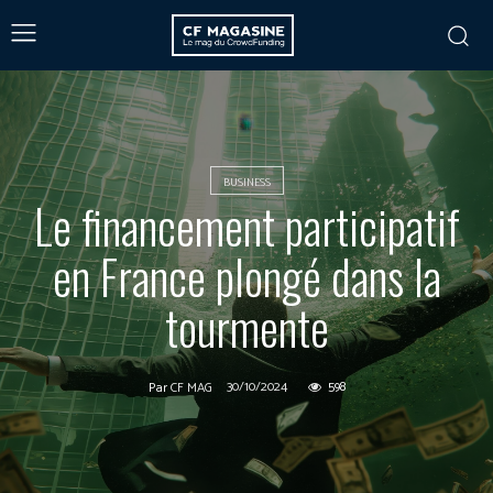
BUSINESS
Le financement participatif
en France plongé dans la
tourmente
30/10/2024
598
Par
CF MAG