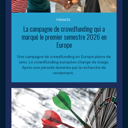
FINANCES
La campagne de crowdfunding qui a
marqué le premier semestre 2026 en
Europe
Une campagne de crowdfunding en Europe pleine de
sens. Le crowdfunding européen change de visage.
Après une période dominée par la recherche de
rendement...