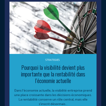
STRATEGIES
Pourquoi la visibilité devient plus
importante que la rentabilité dans
l’économie actuelle
Dans l’économie actuelle, la visibilité entreprise prend
une place croissante dans les décisions économiques.
La rentabilité conserve un rôle central, mais elle
s’inscrit désormais...