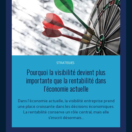
STRATEGIES
Pourquoi la visibilité devient plus
importante que la rentabilité dans
l’économie actuelle
Dans l’économie actuelle, la visibilité entreprise prend
une place croissante dans les décisions économiques.
La rentabilité conserve un rôle central, mais elle
s’inscrit désormais...