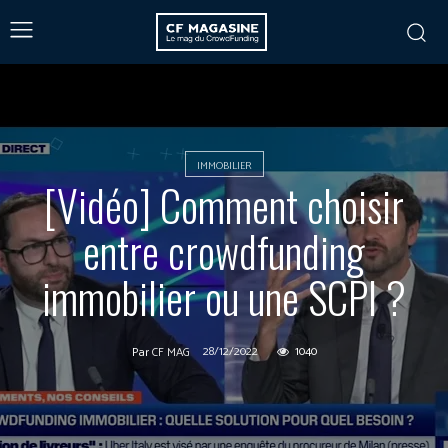
IMMOBILIER
[Vidéo] Comment choisir
entre crowdfunding
immobilier ou une SCPI ?
28/12/2022
1040
Par
CF MAG