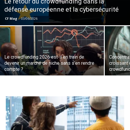
Le retour du crowdfunding dans la
défense européenne et la cybersécurité
CF Mag
-
03/06/2026
Le crowdfunding 2026 est-il en train de
Concentra
devenir un marché de niche sans s’en rendre
croissant 
compte ?
crowdfund