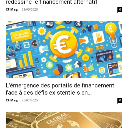
redessine le financement alternatif
CF Mag
-
21/05/2025
0
L’émergence des portails de financement
face à des défis existentiels en...
CF Mag
-
26/03/2025
0