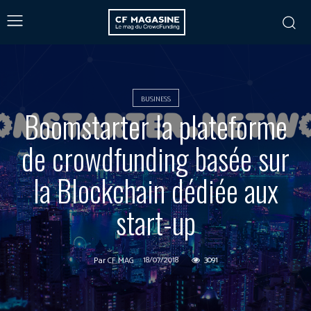
BUSINESS
Boomstarter la plateforme
de crowdfunding basée sur
la Blockchain dédiée aux
start-up
18/07/2018
3091
Par
CF MAG