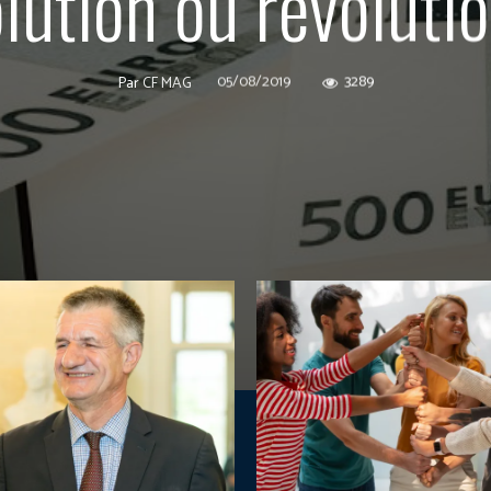
lution ou révoluti
05/08/2019
3289
Par
CF MAG