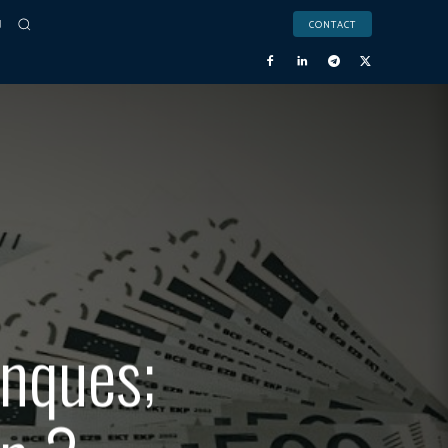
CONTACT
nques;