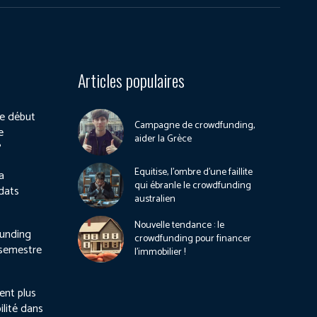
Articles populaires
e début
Campagne de crowdfunding,
e
aider la Grèce
?
Equitise, l’ombre d’une faillite
a
qui ébranle le crowdfunding
dats
australien
Nouvelle tendance : le
unding
crowdfunding pour financer
 semestre
l’immobilier !
ient plus
ilité dans