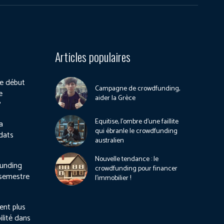
Articles populaires
e début
Campagne de crowdfunding,
e
aider la Grèce
?
Equitise, l’ombre d’une faillite
a
qui ébranle le crowdfunding
dats
australien
Nouvelle tendance : le
unding
crowdfunding pour financer
 semestre
l’immobilier !
ient plus
ilité dans