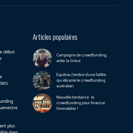
Articles populaires
e début
Campagne de crowdfunding,
e
aider la Grèce
?
Equitise, l’ombre d’une faillite
a
qui ébranle le crowdfunding
dats
australien
Nouvelle tendance : le
unding
crowdfunding pour financer
 semestre
l’immobilier !
ient plus
ilité dans