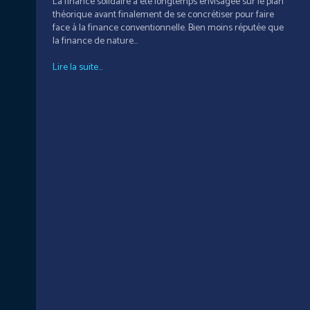
La finance solidaire a été longtemps envisagée sur le plan
théorique avant finalement de se concrétiser pour faire
face à la finance conventionnelle. Bien moins réputée que
la finance de nature...
Lire la suite...