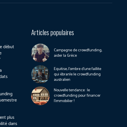
Articles populaires
e début
Campagne de crowdfunding,
e
aider la Grèce
?
Equitise, l’ombre d’une faillite
a
qui ébranle le crowdfunding
dats
australien
Nouvelle tendance : le
unding
crowdfunding pour financer
 semestre
l’immobilier !
ient plus
ilité dans